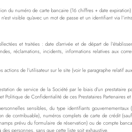
ion du numéro de carte bancaire (16 chiffres + date expiration)
st visible qu’avec un mot de passe et un identifiant via l’intr
llectées et traitées : date d’arrivée et de départ de l’établi
es, réclamations, incidents, informations relatives aux corr
ions de l’utilisateur sur le site (voir le paragraphe relatif aux 
tation de service de la Société par le biais d’un prestataire p
olitique de Confidentialité de ces Prestataires Partenaires et 
rsonnelles sensibles, du type identifiants gouvernementaux
tion de contribuable), numéros complets de carte de crédit (sa
e champs prévu du formulaire de réservation) ou de compte banc
 des personnes, sans que cette liste soit exhaustive.