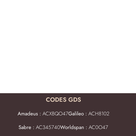
CODES GDS
Amadeus :
ACXBQO47
Galileo :
ACH8102
Sabre :
AC345740
Worldspan :
AC0O47