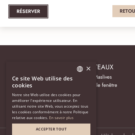
RETOU
RÉSERVER
HÔTEL LA CLEF DES CHÂTEAUX
×
14 rue de Chambord, 41250 Maslives
Ce site Web utilise des
FRENCH
Ouvrir la carte dans une nouvelle fenêtre
cookies
ENGLISH
Tel :+ 33 (0) 2 54 81 42 42
Notre site Web utilise des cookies pour
contact@laclefdeschateaux.fr
améliorer l'expérience utilisateur. En
GERMAN
utilisant notre site Web, vous acceptez tous
les cookies conformément à notre Politique
relative aux cookies.
En savoir plus
ACCEPTER TOUT