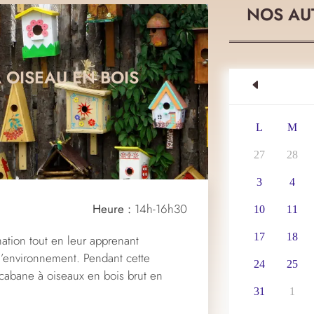
NOS AU
 OISEAU EN BOIS
L
M
27
28
3
4
Heure :
14h-16h30
10
11
17
18
ation tout en leur apprenant
 l’environnement. Pendant cette
24
25
e cabane à oiseaux en bois brut en
31
1