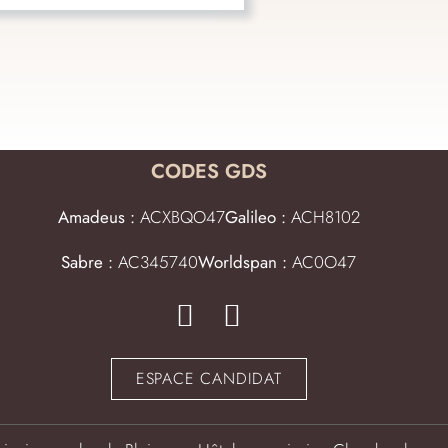
CODES GDS
Amadeus :
ACXBQO47
Galileo :
ACH8102
Sabre :
AC345740
Worldspan :
AC0O47
ESPACE CANDIDAT