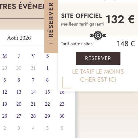
TRES ÉVÉNEMENTS
RÉSERVER
132 €
SITE OFFICIEL
Meilleur tarif garanti
Août 2026
148 €
Tarif autres sites
M
J
V
S
D
RÉSERVER
29
30
31
1
2
LE TARIF LE MOINS
CHER EST ICI
5
6
7
8
9
12
13
14
15
16
19
20
21
22
23
26
27
28
29
30
2
3
4
5
6